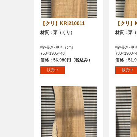
【クリ】KRI210011
【クリ】
材質：栗（くり）
材質：栗（
幅×長さ×厚さ（cm）
幅×長さ×厚
750×1905×48
730×1900×
価格：56,980円（税込み）
価格：51,
販売中
販売中