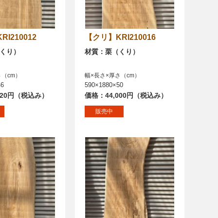
KRI210012
【クリ】KRI210016
くり）
材質：栗（くり）
さ（cm）
幅×長さ×厚さ（cm）
46
590×1880×50
920円（税込み）
価格：44,000円（税込み）
販売中