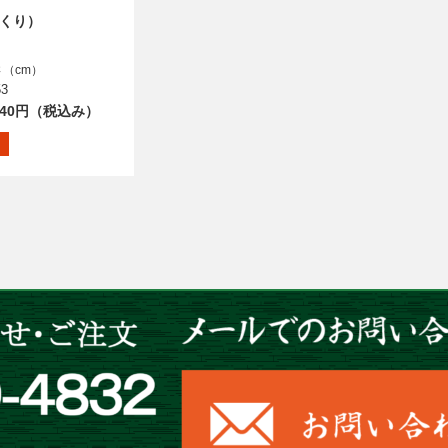
くり）
さ（cm）
53
940円（税込み）