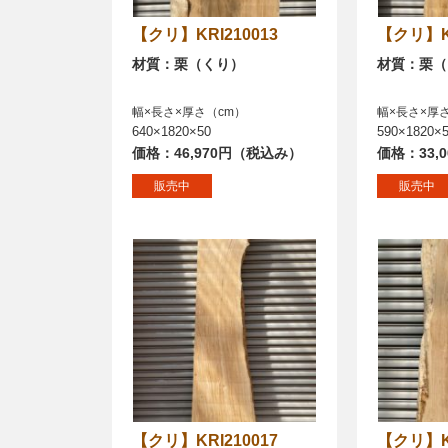
【クリ】KRI210013
【クリ】
材質：栗（くり）
材質：栗（
幅×長さ×厚さ（cm）
幅×長さ×厚
640×1820×50
590×1820×
価格：46,970円（税込み）
価格：33,
販売中
販売中
【クリ】KRI210017
【クリ】