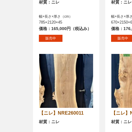
材質：ニレ
材質：ニレ
幅×長さ×厚さ（cm）
幅×長さ×厚
785×2120×45
670×2150×
価格：165,000円（税込み）
価格：176
販売中
販売中
【ニレ】NRE260011
【ニレ】
材質：ニレ
材質：ニレ