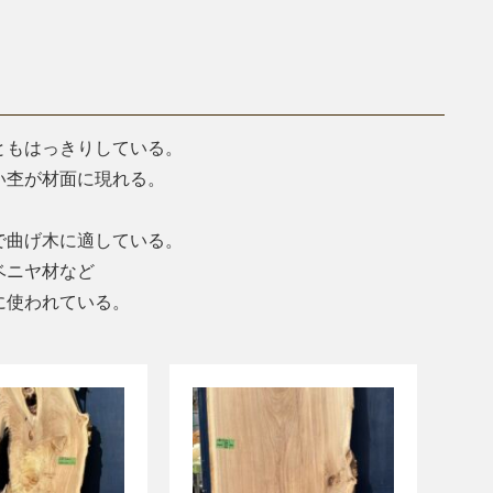
ともはっきりしている。
い杢が材面に現れる。
で曲げ木に適している。
ベニヤ材など
に使われている。