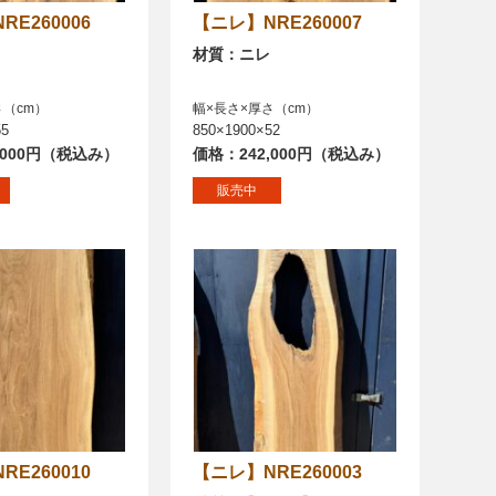
NRE260006
【ニレ】NRE260007
材質：ニレ
さ（cm）
幅×長さ×厚さ（cm）
55
850×1900×52
,000円（税込み）
価格：242,000円（税込み）
販売中
NRE260010
【ニレ】NRE260003