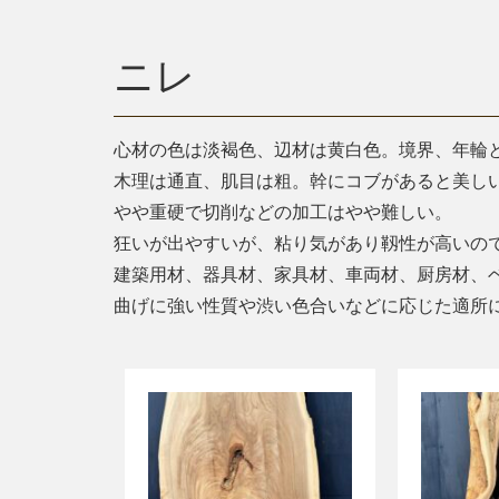
ニレ
心材の色は淡褐色、辺材は黄白色。境界、年輪
木理は通直、肌目は粗。幹にコブがあると美し
やや重硬で切削などの加工はやや難しい。
狂いが出やすいが、粘り気があり靱性が高いの
建築用材、器具材、家具材、車両材、厨房材、
曲げに強い性質や渋い色合いなどに応じた適所