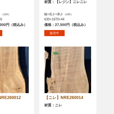
材質：【レジン】ニレニレ
さ（cm）
幅×長さ×厚さ（cm）
60
630×1970×44
,000円（税込み）
価格：27,500円（税込み）
販売中
NRE260012
【ニレ】NRE260014
材質：ニレ