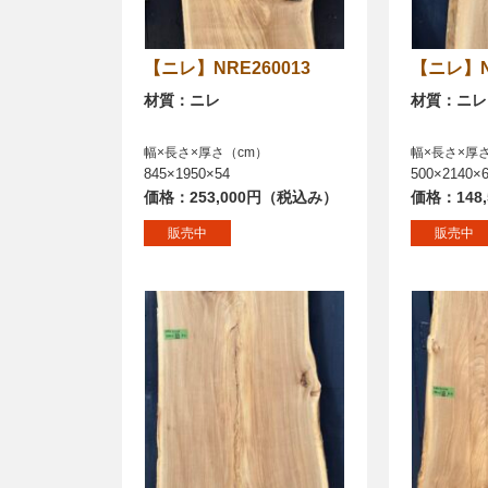
【ニレ】NRE260013
【ニレ】
材質：ニレ
材質：ニレ
幅×長さ×厚さ（cm）
幅×長さ×厚
845×1950×54
500×2140×
価格：253,000円（税込み）
価格：148
販売中
販売中