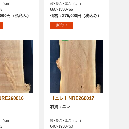
さ（cm）
幅×長さ×厚さ（cm）
55
890×1980×55
,000円（税込み）
価格：275,000円（税込み）
販売中
NRE260016
【ニレ】NRE260017
材質：ニレ
さ（cm）
幅×長さ×厚さ（cm）
52
640×1950×60