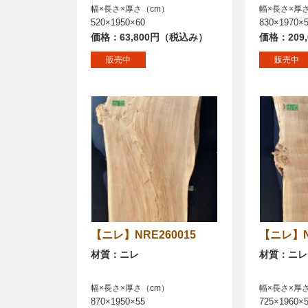
幅×長さ×厚さ（cm）
幅×長さ×厚
520×1950×60
830×1970×
価格：63,800円（税込み）
価格：209
販売中
販売中
【ニレ】NRE260015
【ニレ】
材質：ニレ
材質：ニレ
幅×長さ×厚さ（cm）
幅×長さ×厚
870×1950×55
725×1960×