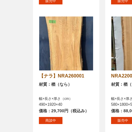
販売中
販売中
【ナラ】NRA260001
NRA220
材質：楢（なら）
材質：楢（
幅×長さ×厚さ（cm）
幅×長さ×厚
490×1920×40
580×1800×
価格：29,700円（税込み）
価格：88,
商談中
販売中