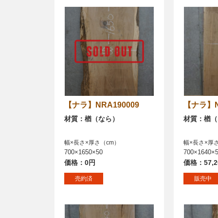
【ナラ】NRA190009
【ナラ】
材質：楢（なら）
材質：楢（
幅×長さ×厚さ（cm）
幅×長さ×厚
700×1650×50
700×1640×
価格：0円
価格：57,
売約済
販売中