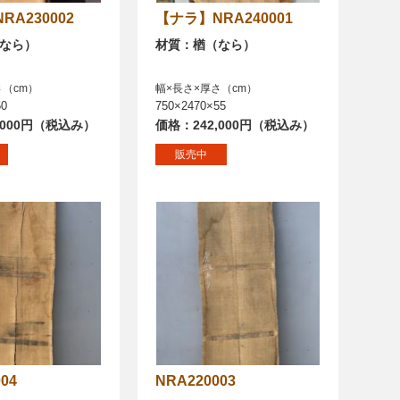
NRA230002
【ナラ】NRA240001
なら）
材質：楢（なら）
さ（cm）
幅×長さ×厚さ（cm）
50
750×2470×55
,000円（税込み）
価格：242,000円（税込み）
販売中
004
NRA220003