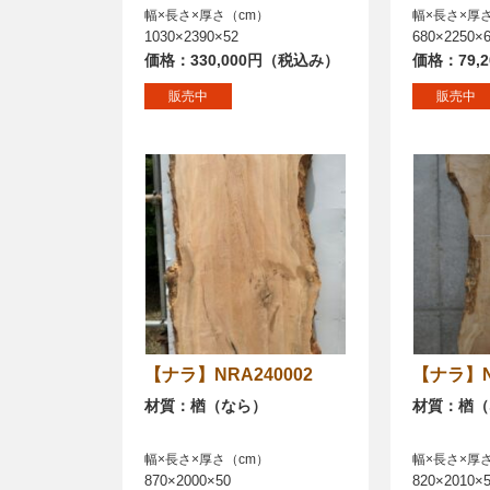
幅×長さ×厚さ（cm）
幅×長さ×厚
1030×2390×52
680×2250×
価格：330,000円（税込み）
価格：79,
販売中
販売中
【ナラ】NRA240002
【ナラ】
材質：楢（なら）
材質：楢（
幅×長さ×厚さ（cm）
幅×長さ×厚
870×2000×50
820×2010×