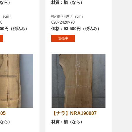
なら）
材質：楢（なら）
さ（cm）
幅×長さ×厚さ（cm）
70
620×2420×70
200円（税込み）
価格：93,500円（税込み）
販売中
005
【ナラ】NRA190007
なら）
材質：楢（なら）