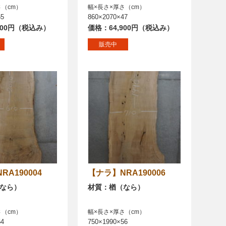
さ（cm）
幅×長さ×厚さ（cm）
65
860×2070×47
200円（税込み）
価格：64,900円（税込み）
販売中
NRA190004
【ナラ】NRA190006
なら）
材質：楢（なら）
さ（cm）
幅×長さ×厚さ（cm）
54
750×1990×56