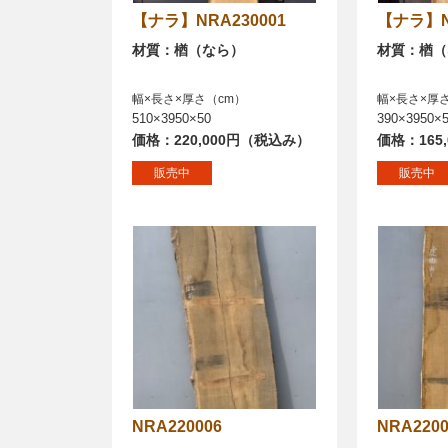
【ナラ】NRA230001
【ナラ】
材質：楢（なら）
材質：楢（
幅×長さ×厚さ（cm）
幅×長さ×厚
510×3950×50
390×3950×
価格：220,000円（税込み）
価格：165
販売中
販売中
NRA220006
NRA220