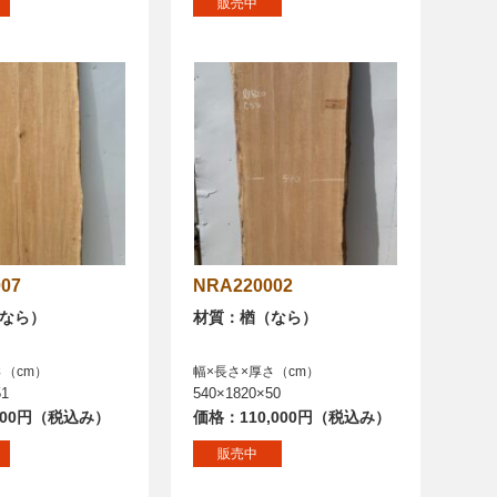
販売中
007
NRA220002
なら）
材質：楢（なら）
さ（cm）
幅×長さ×厚さ（cm）
51
540×1820×50
000円（税込み）
価格：110,000円（税込み）
販売中