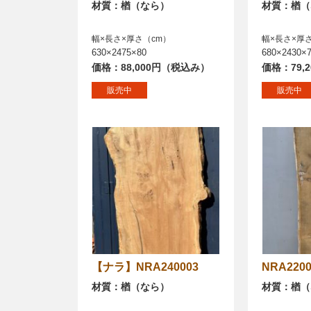
材質：楢（なら）
材質：楢（
幅×長さ×厚さ（cm）
幅×長さ×厚
630×2475×80
680×2430×
価格：88,000円（税込み）
価格：79,
販売中
販売中
【ナラ】NRA240003
NRA220
材質：楢（なら）
材質：楢（