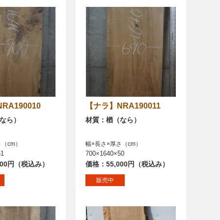
NRA190010
【ナラ】NRA190011
なら）
材質：楢（なら）
さ（cm）
幅×長さ×厚さ（cm）
51
700×1640×50
200円（税込み）
価格：55,000円（税込み）
販売中