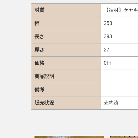
材質
【端材】ケヤ
幅
253
長さ
393
厚さ
27
価格
0円
商品説明
備考
販売状況
売約済