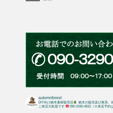
automnforest
DIY向け銘木素材販売店
銘木の販売及び家具、
ご来店大歓迎です
090-3290-4832（※来店