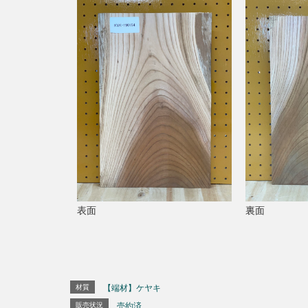
表面
裏面
材質
【端材】ケヤキ
販売状況
売約済