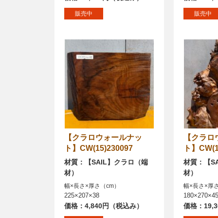
販売中
販売中
【クラロウォールナッ
【クラロウォールナッ
ト】CW(15)230097
ト】CW(15
材質：【SAIL】クラロ（端
材質：【S
材）
材）
幅×長さ×厚さ（cm）
幅×長さ×厚
225×207×38
180×270×4
価格：4,840円（税込み）
価格：19,