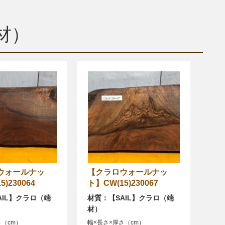
材）
【クラロウォールナッ
)230064
ト】CW(15)230067
AIL】クラロ（端
材質：【SAIL】クラロ（端
材）
さ（cm）
幅×長さ×厚さ（cm）