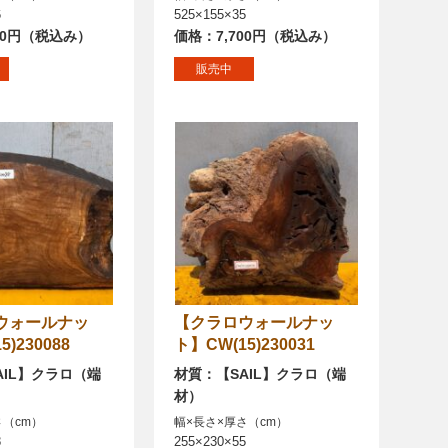
6
525×155×35
40円（税込み）
価格：7,700円（税込み）
販売中
【クラロウォールナッ
)230088
ト】CW(15)230031
AIL】クラロ（端
材質：【SAIL】クラロ（端
材）
さ（cm）
幅×長さ×厚さ（cm）
8
255×230×55