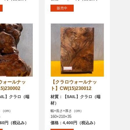
販売中
【クラロウォールナッ
)230002
ト】CW(15)230012
AIL】クラロ（端
材質：【SAIL】クラロ（端
材）
さ（cm）
幅×長さ×厚さ（cm）
5
160×210×35
360円（税込み）
価格：4,400円（税込み）