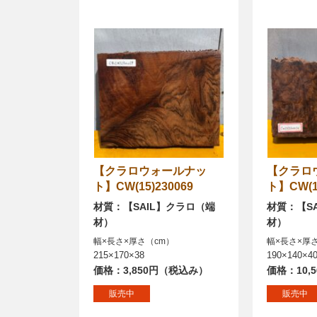
【クラロウォールナッ
【クラロウォールナッ
ト】CW(15)230069
ト】CW(15
材質：【SAIL】クラロ（端
材質：【S
材）
材）
幅×長さ×厚さ（cm）
幅×長さ×厚
215×170×38
190×140×4
価格：3,850円（税込み）
価格：10,
販売中
販売中