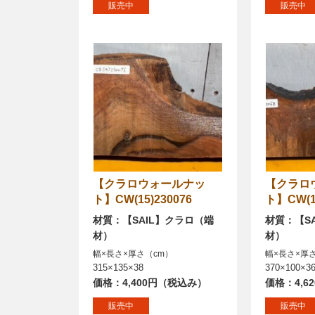
販売中
販売中
【クラロウォールナッ
【クラロウォールナッ
ト】CW(15)230076
ト】CW(15
材質：【SAIL】クラロ（端
材質：【S
材）
材）
幅×長さ×厚さ（cm）
幅×長さ×厚
315×135×38
370×100×3
価格：4,400円（税込み）
価格：4,6
販売中
販売中