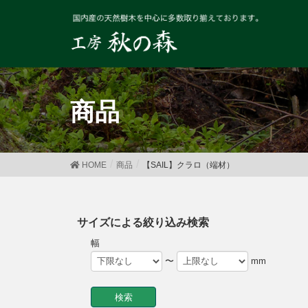
商品
HOME
商品
【SAIL】クラロ（端材）
サイズによる絞り込み検索
幅
〜
mm