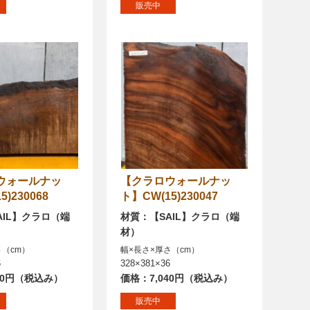
販売中
【クラロウォールナッ
)230068
ト】CW(15)230047
AIL】クラロ（端
材質：【SAIL】クラロ（端
材）
さ（cm）
幅×長さ×厚さ（cm）
6
328×381×36
20円（税込み）
価格：7,040円（税込み）
販売中