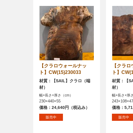
【クラロウォールナッ
【クラロウォールナッ
ト】CW(15)230033
ト】CW(15
材質：【SAIL】クラロ（端
材質：【S
材）
材）
幅×長さ×厚さ（cm）
幅×長さ×厚
230×440×55
243×108×4
価格：24,640円（税込み）
価格：5,7
販売中
販売中