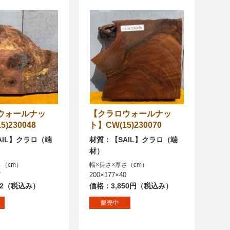
【クラロウォールナッ
)230048
ト】CW(15)230070
AIL】クラロ（端
材質：【SAIL】クラロ（端
材）
さ（cm）
幅×長さ×厚さ（cm）
7
200×177×40
12（税込み）
価格：3,850円（税込み）
販売中