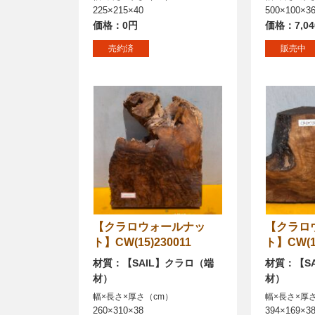
225×215×40
500×100×3
価格：0円
価格：7,0
売約済
販売中
【クラロウォールナッ
【クラロウォールナッ
ト】CW(15)230011
ト】CW(15
材質：【SAIL】クラロ（端
材質：【S
材）
材）
幅×長さ×厚さ（cm）
幅×長さ×厚
260×310×38
394×169×3