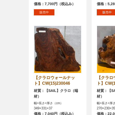
価格：7,700円（税込み）
価格：5,2
販売中
販売中
【クラロウォールナッ
【クラロウォールナッ
ト】CW(15)230046
ト】CW(15
材質：【SAIL】クラロ（端
材質：【S
材）
材）
幅×長さ×厚さ（cm）
幅×長さ×厚
349×331×37
270×230×3
価格：7,040円（税込み）
価格：22,