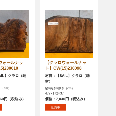
【クラロウォールナッ
)230010
ト】CW(15)230098
AIL】クラロ（端
材質：【SAIL】クラロ（端
材）
さ（cm）
幅×長さ×厚さ（cm）
0
477×172×37
560円（税込み）
価格：7,040円（税込み）
販売中