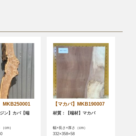
バ】MKB250001
【マカバ】MKB190007
ジン】カバ【端
材質：【端材】マカバ
さ（cm）
幅×長さ×厚さ（cm）
60
332×358×58