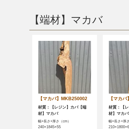
【端材】マカバ
【マカバ】MKB250002
【マカ
材質：【レジン】カバ【端
材質：【レ
材】マカバ
材】マカバ
幅×長さ×厚さ（cm）
幅×長さ×厚
240×1845×55
210×1800×