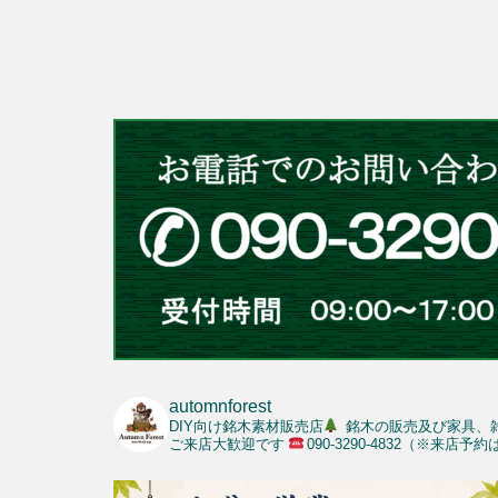
automnforest
DIY向け銘木素材販売店
銘木の販売及び家具、
ご来店大歓迎です
090-3290-4832（※来店