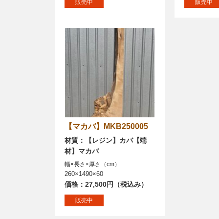
販売中
販売中
【マカバ】MKB250005
材質：【レジン】カバ【端
材】マカバ
幅×長さ×厚さ（cm）
260×1490×60
価格：27,500円（税込み）
販売中