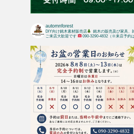
automnforest
DIY向け銘木素材販売店
銘木の販売及び家具、
ご来店大歓迎です
090-3290-4832（※来店