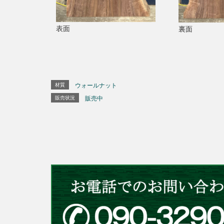
表面
裏面
材質
ウォールナット
販売状況
販売中