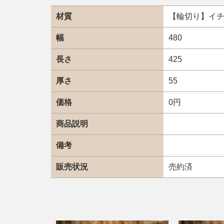
材質
【輪切り】イ
幅
480
長さ
425
厚さ
55
価格
0円
商品説明
備考
販売状況
売約済