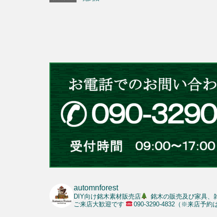
automnforest
DIY向け銘木素材販売店
銘木の販売及び家具、
ご来店大歓迎です
090-3290-4832（※来店