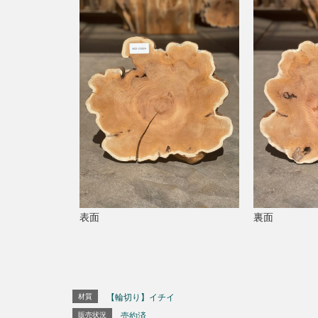
表面
裏面
材質
【輪切り】イチイ
販売状況
売約済