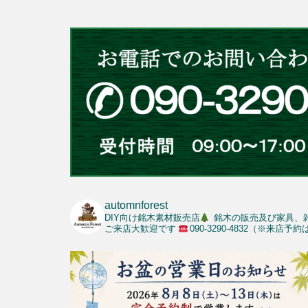
automnforest
DIY向け銘木素材販売店
銘木の販売及び家具、
ご来店大歓迎です
090-3290-4832（※来店