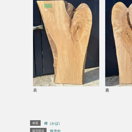
表
裏
材質
樺（かば）
販売状況
販売中