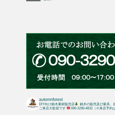
automnforest
DIY向け銘木素材販売店
銘木の販売及び家具、
ご来店大歓迎です
090-3290-4832（※来店