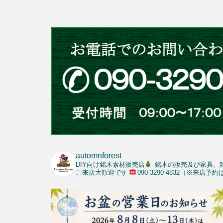
automnforest
DIY向け銘木素材販売店
銘木の販売及び家具、
ご来店大歓迎です
090-3290-4832（※来店