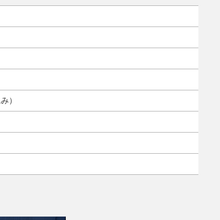
ラ
込み）