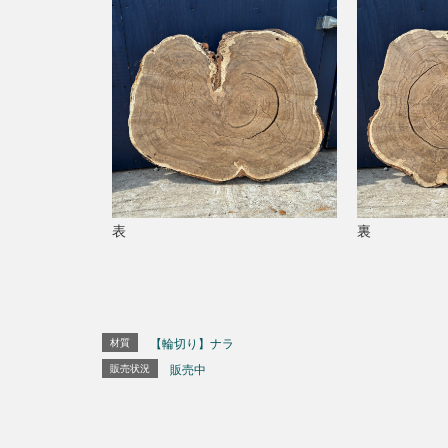
表
裏
材質
【輪切り】ナラ
販売状況
販売中