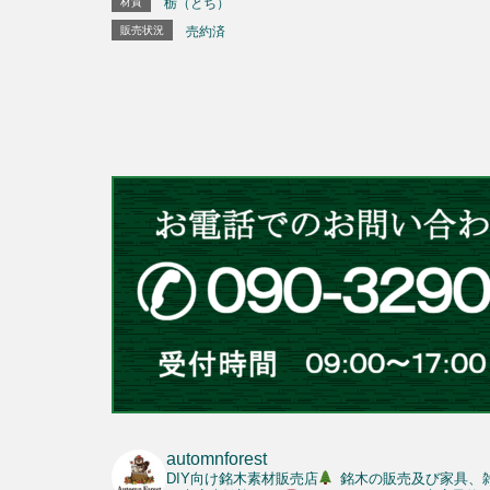
材質
栃（とち）
販売状況
売約済
automnforest
DIY向け銘木素材販売店
銘木の販売及び家具、