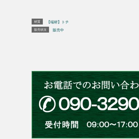
材質
【端材】トチ
販売状況
販売中