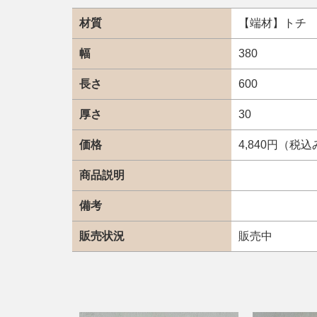
材質
【端材】トチ
幅
380
長さ
600
厚さ
30
価格
4,840円（税
商品説明
備考
販売状況
販売中