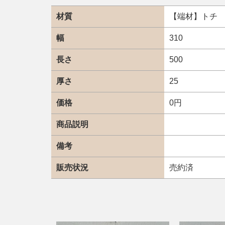
材質
【端材】トチ
幅
310
長さ
500
厚さ
25
価格
0円
商品説明
備考
販売状況
売約済