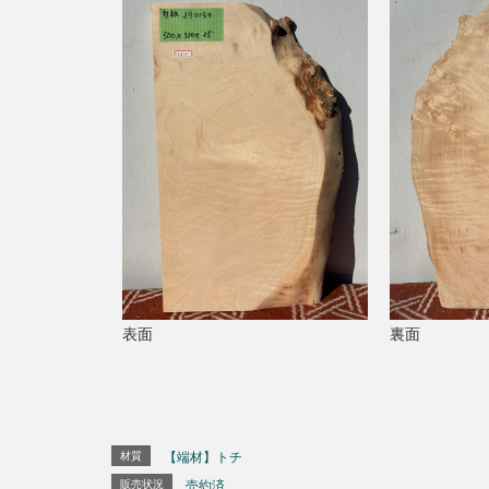
表面
裏面
材質
【端材】トチ
販売状況
売約済