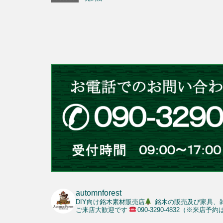
automnforest
DIY向け銘木素材販売店
銘木の販売及び家具、
ご来店大歓迎です
090-3290-4832（※来店