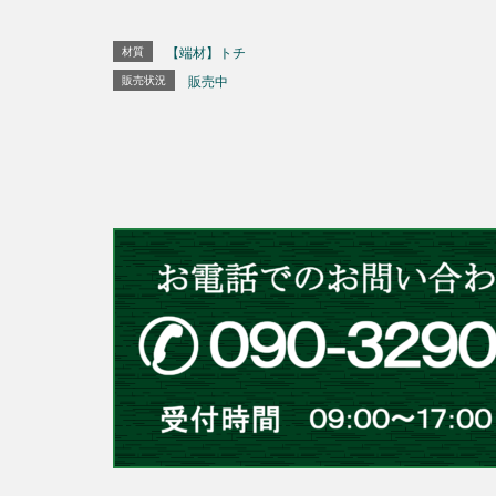
材質
【端材】トチ
販売状況
販売中