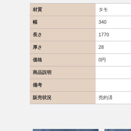
材質
タモ
幅
340
長さ
1770
厚さ
28
価格
0円
商品説明
備考
販売状況
売約済