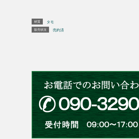
材質
タモ
販売状況
売約済