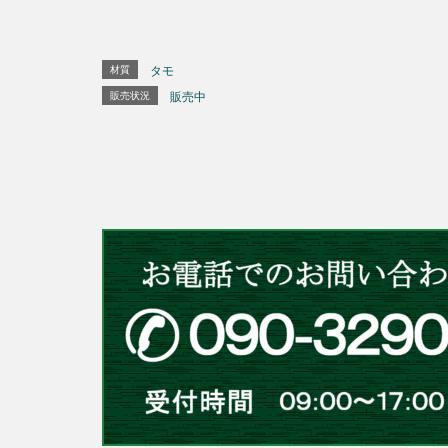
材質
タモ
販売状況
販売中