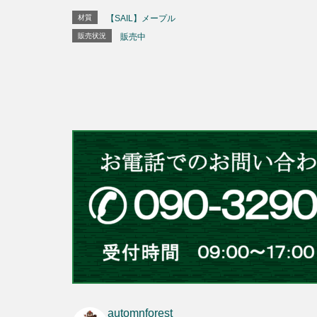
材質
【SAIL】メープル
販売状況
販売中
automnforest