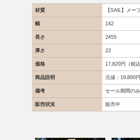
材質
【SAIL】メー
幅
142
長さ
2455
厚さ
22
価格
17,820円（税
商品説明
元値：19,80
備考
セール期間の
販売状況
販売中