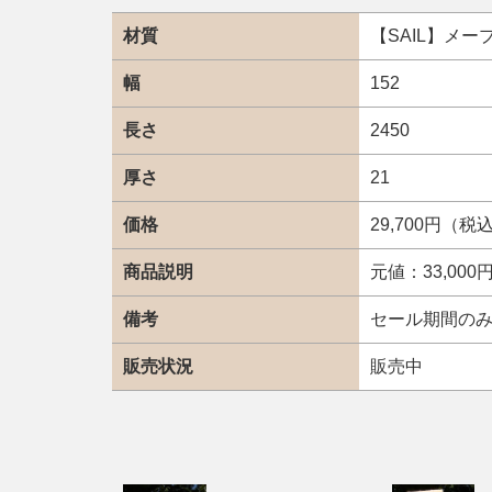
材質
【SAIL】メー
幅
152
長さ
2450
厚さ
21
価格
29,700円（税
商品説明
元値：33,00
備考
セール期間の
販売状況
販売中