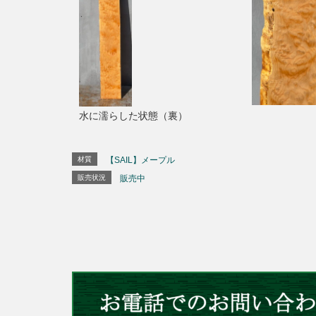
水に濡らした状態（裏）
材質
【SAIL】メープル
販売状況
販売中