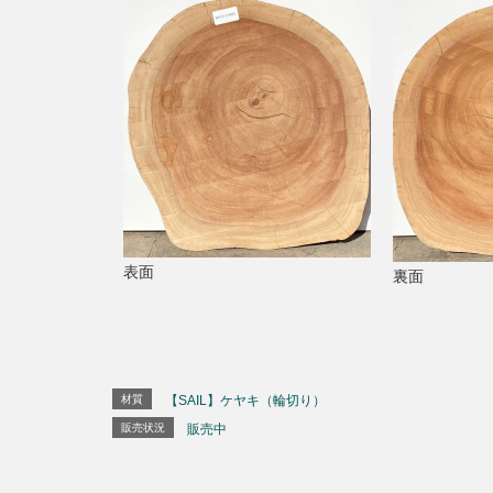
表面
裏面
材質
【SAIL】ケヤキ（輪切り）
販売状況
販売中