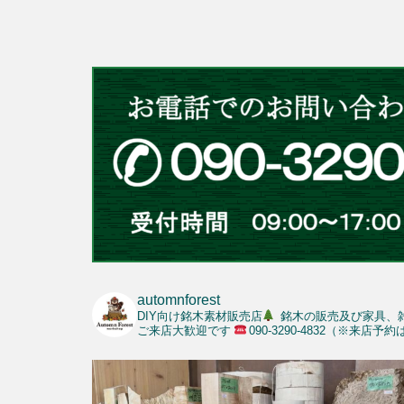
automnforest
DIY向け銘木素材販売店
銘木の販売及び家具、
ご来店大歓迎です
090-3290-4832（※来店