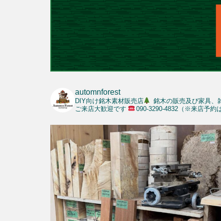
automnforest
DIY向け銘木素材販売店
銘木の販売及び家具、
ご来店大歓迎です
090-3290-4832（※来店