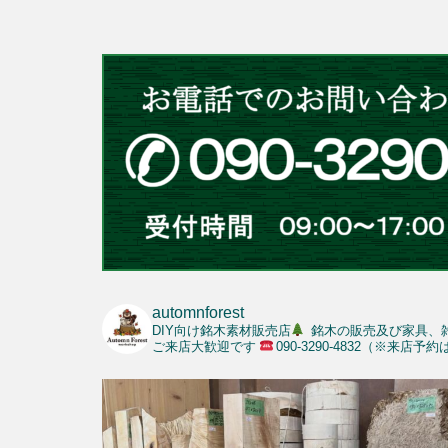
automnforest
DIY向け銘木素材販売店
銘木の販売及び家具、
ご来店大歓迎です
090-3290-4832（※来店