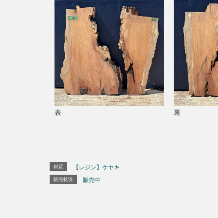
表
裏
材質
【レジン】ケヤキ
販売状況
販売中