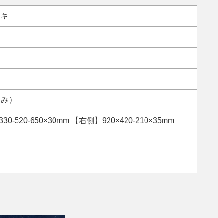
ヤキ
込み）
30-520-650×30mm 【右側】920×420-210×35mm