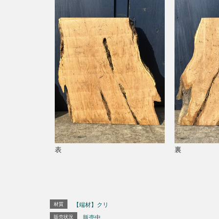
表
裏
材質
【端材】クリ
販売状況
販売中