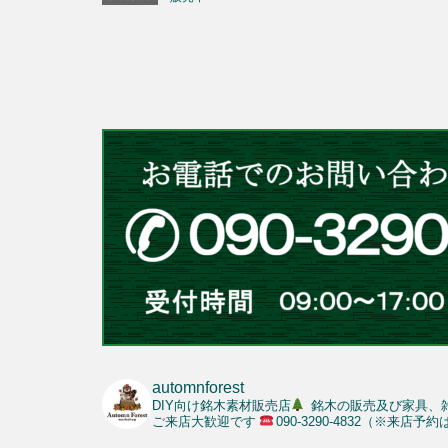
automnforest
DIY向け銘木素材販売店
銘木の販売及び家具、
ご来店大歓迎です
090-3290-4832（※来店