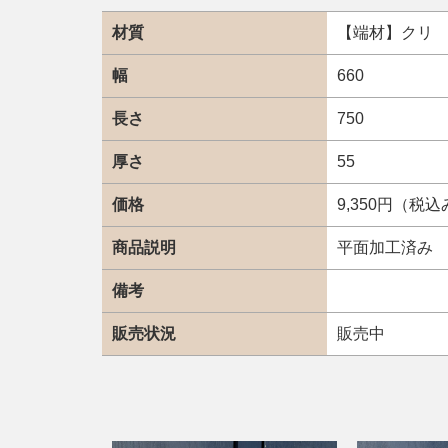
材質
【端材】クリ
幅
660
長さ
750
厚さ
55
価格
9,350円（税
商品説明
平面加工済み
備考
販売状況
販売中