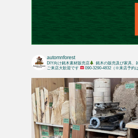
automnforest
DIY向け銘木素材販売店
銘木の販売及び家具、
ご来店大歓迎です
090-3290-4832（※来店