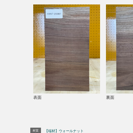
表面
裏面
材質
【端材】ウォールナット