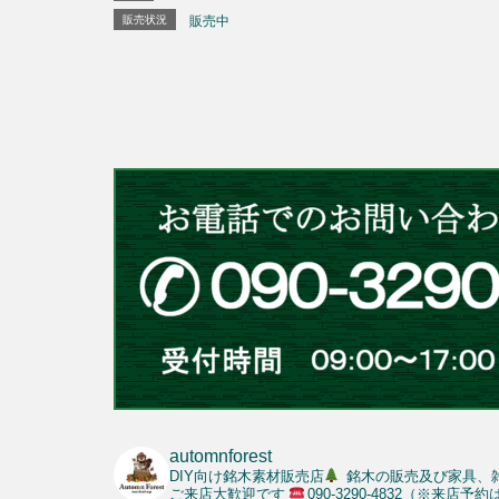
販売状況
販売中
automnforest
DIY向け銘木素材販売店
銘木の販売及び家具、
ご来店大歓迎です
090-3290-4832（※来店