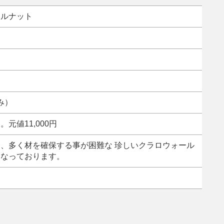
ールナット
込み）
元値11,000円
、多く材を確保する事が困難な 珍しいクラロウォール
となっております。