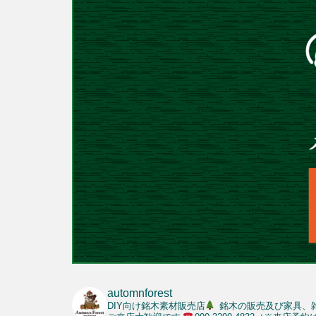
automnforest
DIY向け銘木素材販売店
銘木の販売及び家具、