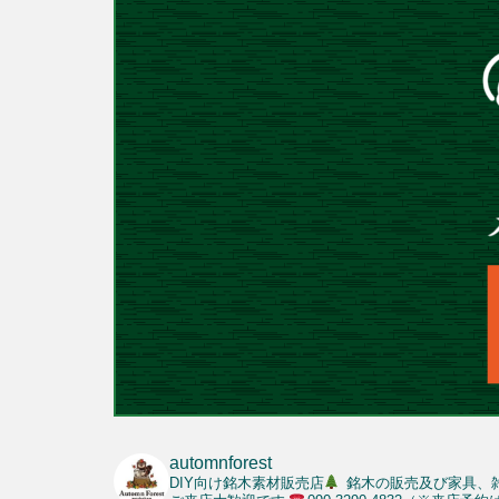
automnforest
DIY向け銘木素材販売店
銘木の販売及び家具、