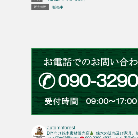
販売状況
販売中
automnforest
DIY向け銘木素材販売店
銘木の販売及び家具、