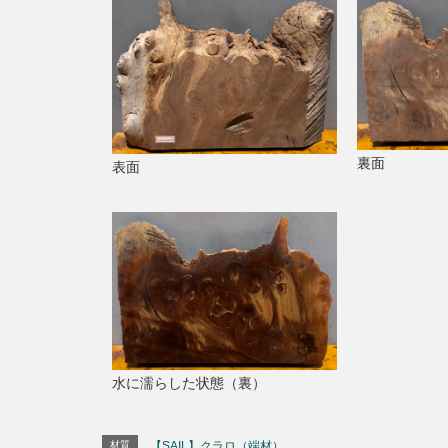
裏面
表面
水に濡らした状態（裏）
材質
【SAIL】クラロ（端材）