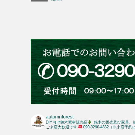
automnforest
DIY向け銘木素材販売店
銘木の販売及び家具、
ご来店大歓迎です
090-3290-4832（※来店