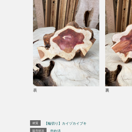
表
裏
材質
【輪切り】カイヅカイブキ
販売状況
売約済