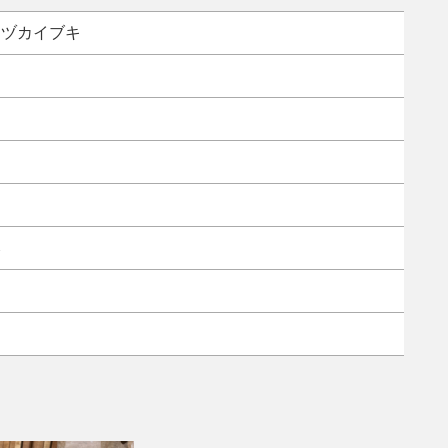
イヅカイブキ
み