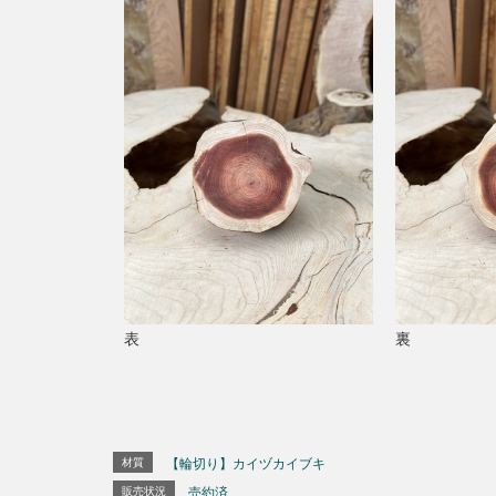
表
裏
材質
【輪切り】カイヅカイブキ
販売状況
売約済