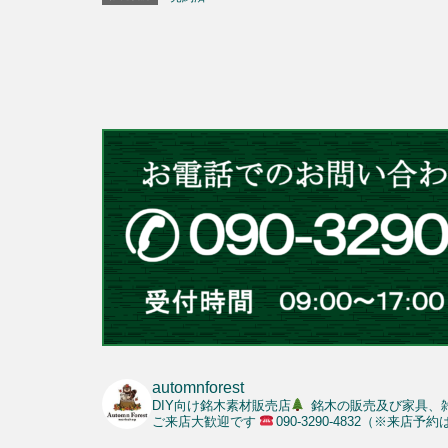
automnforest
DIY向け銘木素材販売店
銘木の販売及び家具、
ご来店大歓迎です
090-3290-4832（※来店