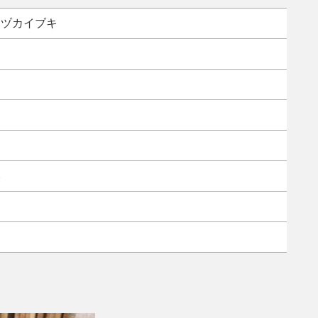
イヅカイブキ
み