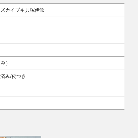
イズカイブキ
貝塚伊吹
込み）
済み/皮つき