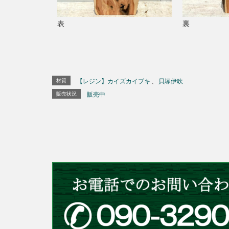
表
裏
材質
【レジン】カイズカイブキ
、
貝塚伊吹
販売状況
販売中