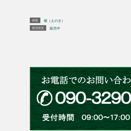
材質
榎（えのき）
販売状況
販売中