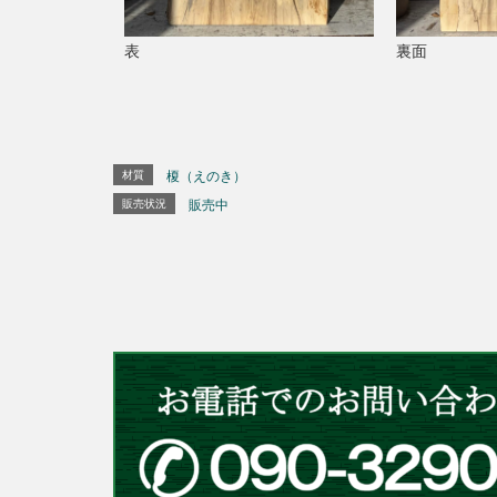
表
裏面
材質
榎（えのき）
販売状況
販売中