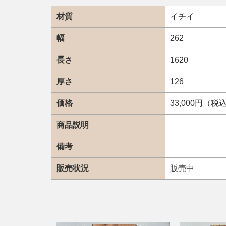
材質
イチイ
幅
262
長さ
1620
厚さ
126
価格
33,000円（税
商品説明
備考
販売状況
販売中