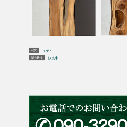
材質
イチイ
販売状況
販売中