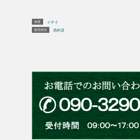
材質
イチイ
販売状況
売約済